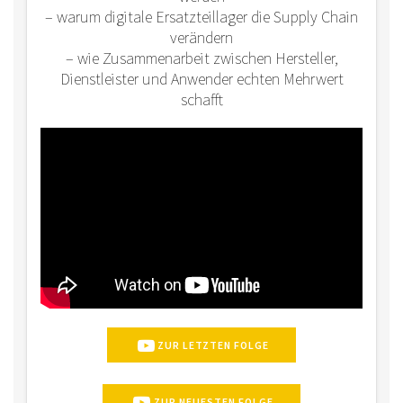
– warum digitale Ersatzteillager die Supply Chain
verändern
– wie Zusammenarbeit zwischen Hersteller,
Dienstleister und Anwender echten Mehrwert
schafft
ZUR LETZTEN FOLGE
ZUR NEUESTEN FOLGE