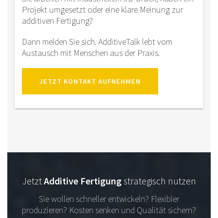
Projekt umgesetzt oder eine klare Meinung zur
additiven Fertigung?
Dann melden Sie sich. AdditiveTalk lebt vom
Austausch mit Menschen aus der Praxis.
JETZT KONTAKT AUFNEHMEN
Jetzt
Additive Fertigung
strategisch nutzen
Sie wollen schneller entwickeln? Flexibler
produzieren? Kosten senken und Qualität sichern?