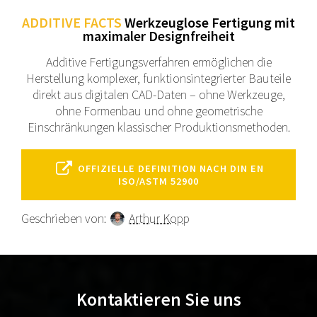
ADDITIVE FACTS
Werkzeuglose Fertigung mit
maximaler Designfreiheit
Additive Fertigungsverfahren ermöglichen die
Herstellung komplexer, funktionsintegrierter Bauteile
direkt aus digitalen CAD-Daten – ohne Werkzeuge,
ohne Formenbau und ohne geometrische
Einschränkungen klassischer Produktionsmethoden.
OFFIZIELLE DEFINITION NACH DIN EN
ISO/ASTM 52900
Geschrieben von:
Arthur Kopp
Kontaktieren Sie uns