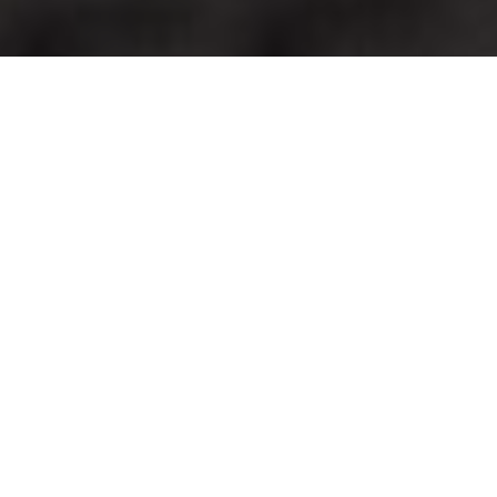
Fertigungsverfahren
SLS 3D-Druck Service
MJF 3D-Druck Service
FDM 3D-Druck Service
SLA 3D-Druck Service
3D-Druck Farbfinishing
BRANCHEN & ANWENDUNGSBEREICHE